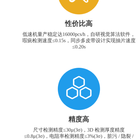
性价比高
低速机量产稳定达16000pcs/h，自研视觉算法软件，
瑕疵检测速度≤0.15s，同步多皮带设计实现抽片速度
≤0.20s
精度高
尺寸检测精度≤30μ(3σ)，3D 检测厚度精度
≤0.8μ(3σ)，电阻率检测精度≤3%(3σ)，脏污 / 隐裂 /