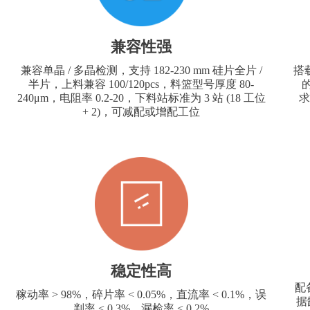
兼容性强
兼容单晶 / 多晶检测，支持 182-230 mm 硅片全片 /
搭
半片，上料兼容 100/120pcs，料篮型号厚度 80-
240μm，电阻率 0.2-20，下料站标准为 3 站 (18 工位
求
+ 2)，可减配或增配工位
稳定性高
配
稼动率 > 98%，碎片率 < 0.05%，直流率 < 0.1%，误
据
判率 < 0.3%，漏检率 < 0.2%