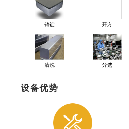
铸锭
开方
清洗
分选
设备优势