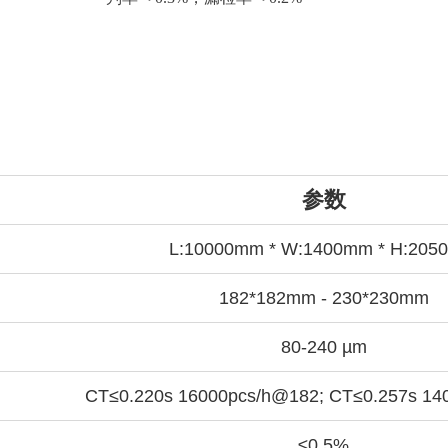
参数
L:10000mm * W:1400mm * H:20
182*182mm - 230*230mm
80-240 µm
CT≤0.220s 16000pcs/h@182; CT≤0.257s 14
≤0.5%